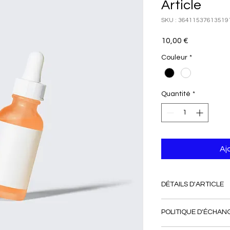
Article
SKU : 36411537613519
Prix
10,00 €
Couleur
*
Quantité
*
Aj
DÉTAILS D'ARTICLE
Détails d'article. Sai
POLITIQUE D'ÉCHA
l'article : taille, mat
emplacement est idé