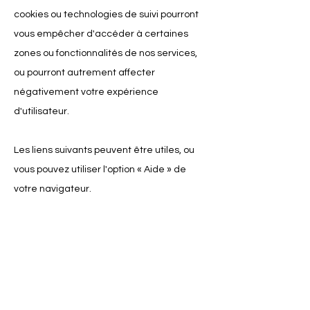
cookies ou technologies de suivi pourront
vous empêcher d'accéder à certaines
zones ou fonctionnalités de nos services,
ou pourront autrement affecter
négativement votre expérience
d'utilisateur.
Les liens suivants peuvent être utiles, ou
vous pouvez utiliser l'option
«
Aide
»
de
votre navigateur.
Paramètres des cookies dans Firefox
Paramètres des cookies dans Internet
Explorer
Paramètres des cookies dans Google
Chrome